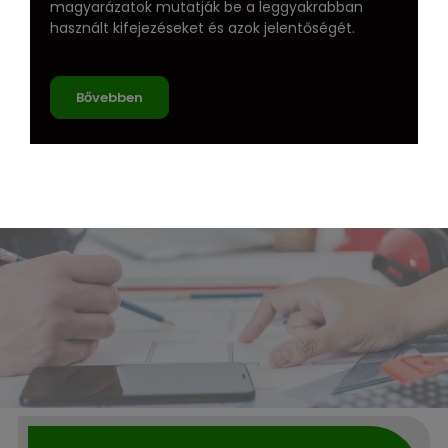
magyarázatok mutatják be a leggyakrabban
használt kifejezéseket és azok jelentőségét.
Bővebben