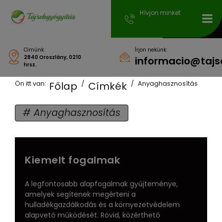
Hívjon minket:
Címünk:
Írjon nekünk:
2840 Oroszlány, 0210
informacio@tajs
hrsz.
Ön itt van:
Anyaghasznosítás
Főlap
Címkék
Anyaghasznosítás
Kiemelt fogalmak
A legfontosabb alapfogalmak gyűjteménye,
amelyek segítenek megérteni a
hulladékgazdálkodás és a környezetvédelem
alapvető működését. Rövid, közérthető