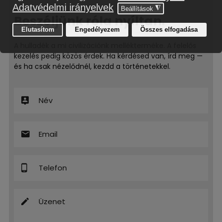
Beszéljünk róla nyíltan.
A hulladék a mi civilizációnk mellékterméke. A felelős
kezelés pedig közös érdek. Ha kérdésed van, írd meg —
és ha csak nézelődnél, kezdd a történetekkel.