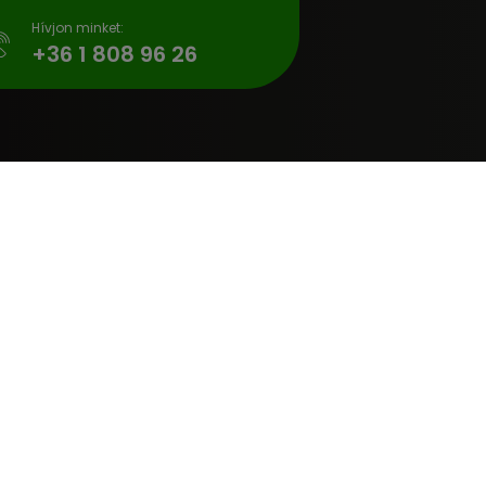
Hívjon minket:
gyitas.hu
+36 1 808 96 26