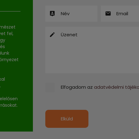
rmészet
et fel,
ogy
 és
alunk
környezet
kal
,
Elfogadom az
adatvédelmi tájék
elelősen
rrásokat.
Elküld