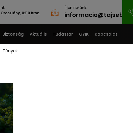
nk:
Írjon nekünk:
Oroszlány, 0210 hrsz.
informacio@tajsebgyo
Biztonság
Aktuális
Tudástár
GYIK
Kapcsolat
Tények