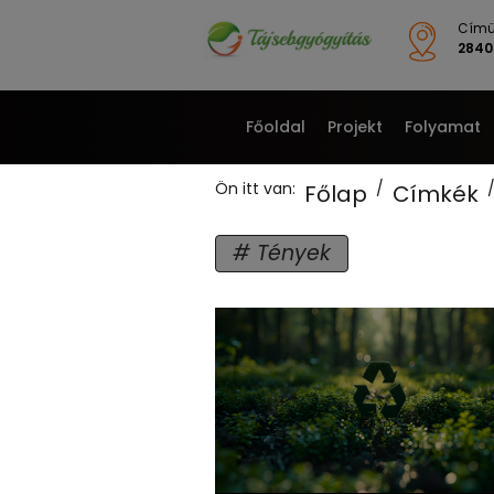
Címü
2840 
Főoldal
Projekt
Folyamat
Ön itt van:
Főlap
Címkék
Tények