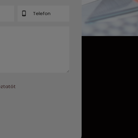
oztatót