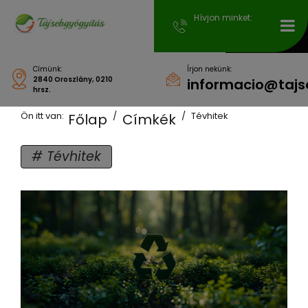
Hívjon minket:
Címünk:
Írjon nekünk:
2840 Oroszlány, 0210
informacio@tajs
hrsz.
Ön itt van:
Tévhitek
Főlap
Címkék
Tévhitek