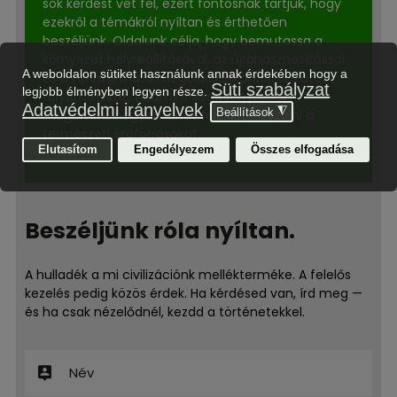
sok kérdést vet fel, ezért fontosnak tartjuk, hogy
ezekről a témákról nyíltan és érthetően
beszéljünk. Oldalunk célja, hogy bemutassa a
környezet helyreállításával, az újrahasznosítással
és a fenntartható megoldásokkal kapcsolatos
folyamatokat, valamint segítsen jobban
megérteni, hogyan lehet felelősen kezelni a
természeti erőforrásokat.
Beszéljünk róla nyíltan.
A hulladék a mi civilizációnk mellékterméke. A felelős
kezelés pedig közös érdek. Ha kérdésed van, írd meg —
és ha csak nézelődnél, kezdd a történetekkel.