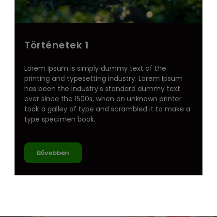
Történetek 1
Lorem Ipsum is simply dummy text of the
printing and typesetting industry. Lorem Ipsum
has been the industry's standard dummy text
ever since the 1500s, when an unknown printer
took a galley of type and scrambled it to make a
type specimen book.
Bővebben