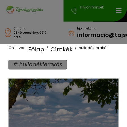
Hívjon minket:
Címünk:
Írjon nekünk:
2840 Oroszlány, 0210
informacio@tajs
hrsz.
Ön itt van:
hulladéklerakás
Főlap
Címkék
hulladéklerakás