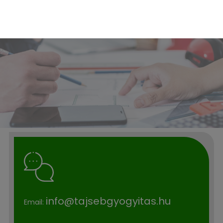
info@tajsebgyogyitas.hu
Email: