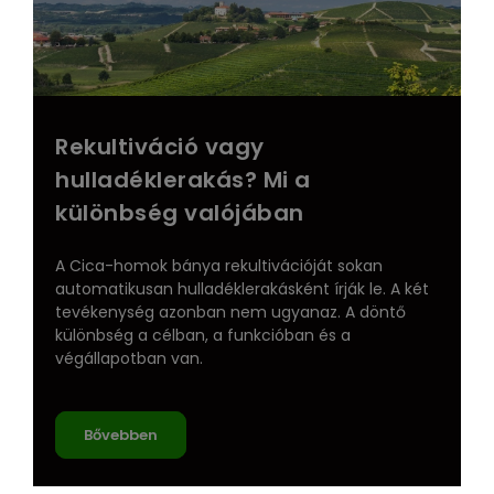
Rekultiváció vagy
hulladéklerakás? Mi a
különbség valójában
A Cica-homok bánya rekultivációját sokan
automatikusan hulladéklerakásként írják le. A két
tevékenység azonban nem ugyanaz. A döntő
különbség a célban, a funkcióban és a
végállapotban van.
Bővebben