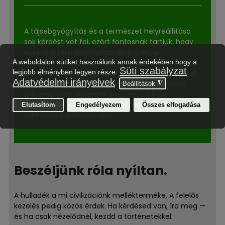
A tájsebgyógyítás és a természet helyreállítása
sok kérdést vet fel, ezért fontosnak tartjuk, hogy
ezekről a témákról nyíltan és érthetően
beszéljünk. Oldalunk célja, hogy bemutassa a
környezet helyreállításával, az újrahasznosítással
és a fenntartható megoldásokkal kapcsolatos
folyamatokat, valamint segítsen jobban
megérteni, hogyan lehet felelősen kezelni a
természeti erőforrásokat.
Beszéljünk róla nyíltan.
A hulladék a mi civilizációnk mellékterméke. A felelős
kezelés pedig közös érdek. Ha kérdésed van, írd meg —
és ha csak nézelődnél, kezdd a történetekkel.