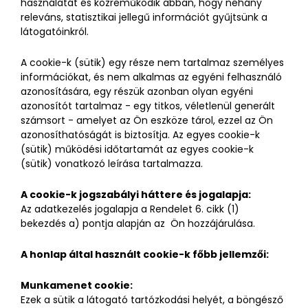
használatát és közreműködik abban, hogy néhány
releváns, statisztikai jellegű információt gyűjtsünk a
látogatóinkról.
A cookie-k (sütik) egy része nem tartalmaz személyes
információkat, és nem alkalmas az egyéni felhasználó
azonosítására, egy részük azonban olyan egyéni
azonosítót tartalmaz - egy titkos, véletlenül generált
számsort - amelyet az Ön eszköze tárol, ezzel az Ön
azonosíthatóságát is biztosítja. Az egyes cookie-k
(sütik) működési időtartamát az egyes cookie-k
(sütik) vonatkozó leírása tartalmazza.
A cookie-k jogszabályi háttere és jogalapja:
Az adatkezelés jogalapja a Rendelet 6. cikk (1)
bekezdés a) pontja alapján az Ön hozzájárulása.
A honlap által használt cookie-k főbb jellemzői:
Munkamenet cookie:
Ezek a sütik a látogató tartózkodási helyét, a böngésző