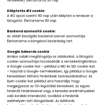
rendelése). Élettartama 30 nap.
Kiléptetés #2 cookie:
A #2 opció szerint 90 nap után kilépteti a rendszer a
látogatót. Élettartama 90 nap.
Backend azonosító cookie:
Az oldalt kiszolgáló backend szerver azonosítója.
Élettartama a böngésző bezárásáig tart.
Google Adwords cookie
Amikor valaki meglátogatja az oldalunkat, a látogató
cookie-azonosítója hozzáadódik a remarketinglistához.
A Google cookie-kat – például a NID és SID cookie-kat
– használ a Google-termékekben, így például a Google
Keresésben látható hirdetések testreszabásához. Az
ilyen cookie-kat például arra használja, hogy
megjegyezze az Ön legutóbbi kereséseit, az egyes
hirdetők hirdetéseivel vagy a keresési eredményekkel
való korábbi interakcióit, továbbá a hirdetők
webhelyein tett látogatásait. Az AdWords