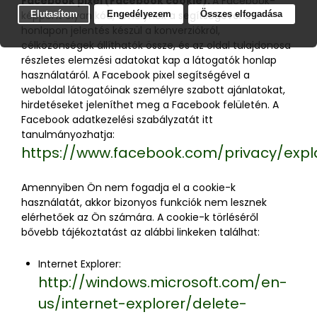
Facebook pixel (Facebook cookie):
A Facebook-
képpont olyan kód, amelynek a segítségével a
honlapon jelentés készül a konverziókról,
célközönségek állíthatók össze, és az oldal tulajdonosa
részletes elemzési adatokat kap a látogatók honlap
használatáról. A Facebook pixel segítségével a
weboldal látogatóinak személyre szabott ajánlatokat,
hirdetéseket jeleníthet meg a Facebook felületén. A
Facebook adatkezelési szabályzatát itt
tanulmányozhatja:
https://www.facebook.com/privacy/expl
Amennyiben Ön nem fogadja el a cookie-k
használatát, akkor bizonyos funkciók nem lesznek
elérhetőek az Ön számára. A cookie-k törléséről
bővebb tájékoztatást az alábbi linkeken találhat:
Internet Explorer:
http://windows.microsoft.com/en-
us/internet-explorer/delete-