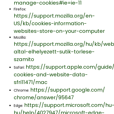
manage-cookies#ie=ie-11
Firefox:
https://support.mozilla.org/en-
US/kb/cookies-information-
websites-store-on-your-computer
Mozilla:
https://support.mozilla.org/hu/kb/we
altal-elhelyezett-sutik-torlese-
szamito
https://support.apple.com/guid
Safari:
cookies-and-website-data-
sfri11471/mac
https://support.google.com/
Chrome:
chrome/answer/95647
https://support.microsoft.com/hu
Edge:
hu/help/4027947/microsoft-edge-