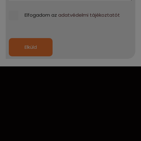
Elfogadom az
adatvédelmi tájékoztatót
Elküld