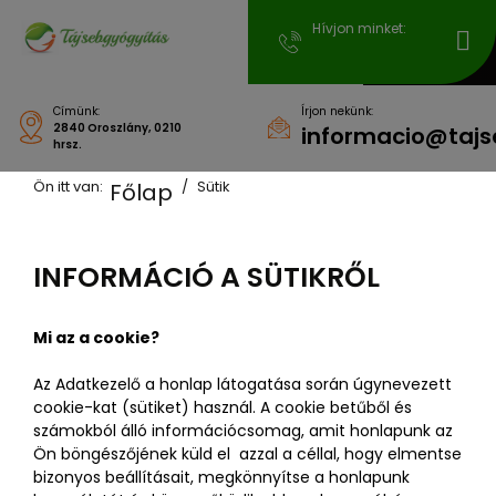
Hívjon minket:
Címünk:
Írjon nekünk:
2840 Oroszlány, 0210
informacio@tajs
hrsz.
Ön itt van:
Sütik
Főlap
INFORMÁCIÓ A SÜTIKRŐL
Mi az a cookie?
Az Adatkezelő a honlap látogatása során úgynevezett
cookie-kat (sütiket) használ. A cookie betűből és
számokból álló információcsomag, amit honlapunk az
Ön böngészőjének küld el azzal a céllal, hogy elmentse
bizonyos beállításait, megkönnyítse a honlapunk