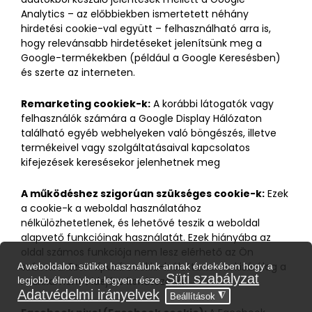
Analytics – az előbbiekben ismertetett néhány
hirdetési cookie-val együtt – felhasználható arra is,
hogy relevánsabb hirdetéseket jelenítsünk meg a
Google-termékekben (például a Google Keresésben)
és szerte az interneten.
Remarketing cookiek-k:
A korábbi látogatók vagy
felhasználók számára a Google Display Hálózaton
található egyéb webhelyeken való böngészés, illetve
termékeivel vagy szolgáltatásaival kapcsolatos
kifejezések keresésekor jelenhetnek meg
A működéshez szigorúan szükséges cookie-k:
Ezek
a cookie-k a weboldal használatához
nélkülözhetetlenek, és lehetővé teszik a weboldal
alapvető funkcióinak használatát. Ezek hiányába az
oldal számos funkciója nem lesz elérhető az Ön
számára. Ezen típusú cookie-k élettartama kizárólag a
munkamenet idejére korlátozódik.