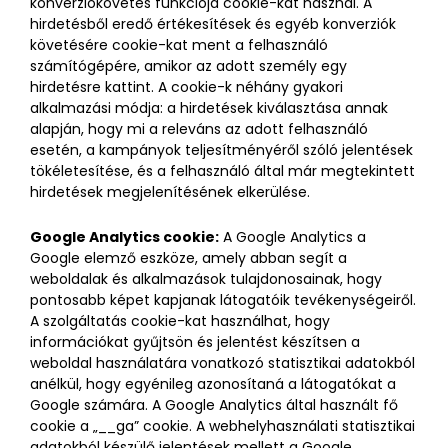
konverziókövetés funkciója cookie-kat használ. A
hirdetésből eredő értékesítések és egyéb konverziók
követésére cookie-kat ment a felhasználó
számítógépére, amikor az adott személy egy
hirdetésre kattint. A cookie-k néhány gyakori
alkalmazási módja: a hirdetések kiválasztása annak
alapján, hogy mi a releváns az adott felhasználó
esetén, a kampányok teljesítményéről szóló jelentések
tökéletesítése, és a felhasználó által már megtekintett
hirdetések megjelenítésének elkerülése.
Google Analytics cookie:
A Google Analytics a
Google elemző eszköze, amely abban segít a
weboldalak és alkalmazások tulajdonosainak, hogy
pontosabb képet kapjanak látogatóik tevékenységeiről.
A szolgáltatás cookie-kat használhat, hogy
információkat gyűjtsön és jelentést készítsen a
weboldal használatára vonatkozó statisztikai adatokból
anélkül, hogy egyénileg azonosítaná a látogatókat a
Google számára. A Google Analytics által használt fő
cookie a „__ga” cookie. A webhelyhasználati statisztikai
adatokból készülő jelentések mellett a Google