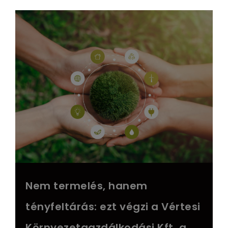
Nem termelés, hanem
tényfeltárás: ezt végzi a Vértesi
Környezetgazdálkodási Kft. a