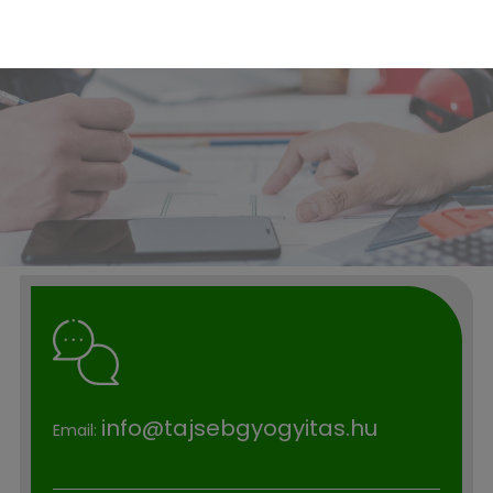
info@tajsebgyogyitas.hu
Email: