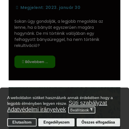
Megjelent: 2023. január 30
Sokan úgy gondolják, a legjobb megoldás az
lenne, ha a bányát egyszerűen magára
hagynánk. De mi történik valójában egy
felhagyott bányaüreggel, ha nem történik
rekultiváció?
Bővebben …