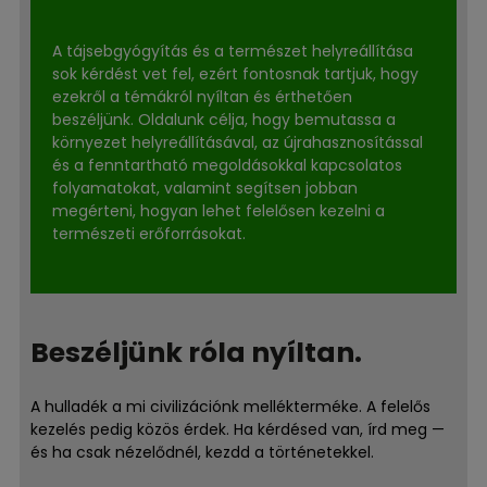
A tájsebgyógyítás és a természet helyreállítása
sok kérdést vet fel, ezért fontosnak tartjuk, hogy
ezekről a témákról nyíltan és érthetően
beszéljünk. Oldalunk célja, hogy bemutassa a
környezet helyreállításával, az újrahasznosítással
és a fenntartható megoldásokkal kapcsolatos
folyamatokat, valamint segítsen jobban
megérteni, hogyan lehet felelősen kezelni a
természeti erőforrásokat.
Beszéljünk róla nyíltan.
A hulladék a mi civilizációnk mellékterméke. A felelős
kezelés pedig közös érdek. Ha kérdésed van, írd meg —
és ha csak nézelődnél, kezdd a történetekkel.