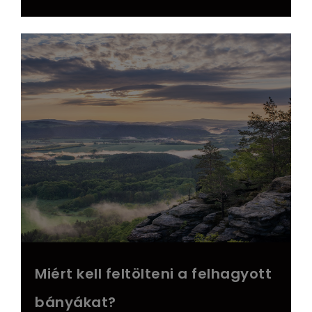
Miért kell feltölteni a felhagyott
bányákat?