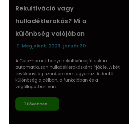
Rekultiváció vagy
hulladéklerakás? Mi a
különbség valójában
Megjelent: 2023. január 30
A Cica-homok bánya rekultivációját sokan
automatikusan hulladéklerakásként írják le. A két
tevékenység azonban nem ugyanaz. A döntő
különbség a célban, a funkcióban és a
végállapotban van.
Bővebben …