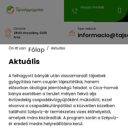
Hívjon minket:
Címünk:
Írjon nekünk:
2840 Oroszlány, 0210
informacio@tajs
hrsz.
Ön itt van:
Aktuális
Főlap
Aktuális
A felhagyott bányák után visszamaradt tájsebek
gyógyítása nem csupán tájesztétikai, hanem
elősorban ökológiai jelentőségű feladat: a Cica-homok
bánya esetében a terület mélyen fekvő alja
évtizedekig csapadékvízgyűjtőként működött, ezzel
elvonva a csapadékutánpótlást a közvetlen közelben
található Szépvíz-ér természetes vizes élőhelyeitől,
amelyek mára kiszáradtak. A program során a Szépvíz-
ér eredeti medre helyreállításra kerül.