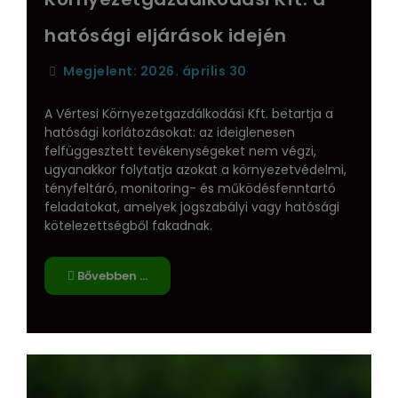
hatósági eljárások idején
Megjelent: 2026. április 30
A Vértesi Környezetgazdálkodási Kft. betartja a
hatósági korlátozásokat: az ideiglenesen
felfüggesztett tevékenységeket nem végzi,
ugyanakkor folytatja azokat a környezetvédelmi,
tényfeltáró, monitoring- és működésfenntartó
feladatokat, amelyek jogszabályi vagy hatósági
kötelezettségből fakadnak.
Bővebben …