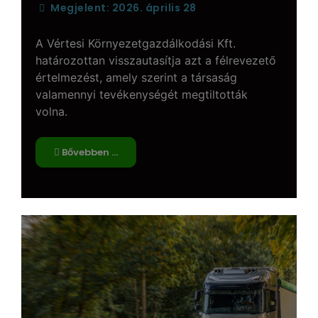
Megjelent: 2026. április 28
A Vértesi Környezetgazdálkodási Kft.
határozottan visszautasítja azt a félrevezető
értelmezést, amely szerint a társaság
valamennyi tevékenységét megtiltották
volna.
Bővebben …