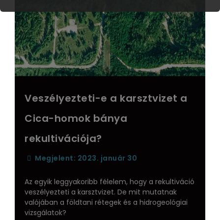
Veszélyezteti-e a karsztvizet a
Cica-homok bánya
rekultivációja?
Megjelent: 2023. január 30
Az egyik leggyakoribb félelem, hogy a rekultiváció
veszélyezteti a karsztvizet. De mit mutatnak
valójában a földtani rétegek és a hidrogeológiai
vizsgálatok?