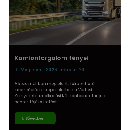
Kamionforgalom tényei
Megjelent: 2026. március 23
A közelmúltban megjelent, félreérthető
információkkal kapcsolatban a Vértesi
Környezetgazdálkodási Kft. fontosnak tartja a
pontos tájékoztatást.
Bővebben …