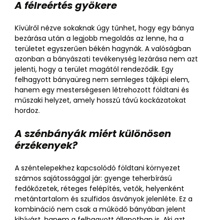
A félreértés gyökere
Kívülről nézve sokaknak úgy tűnhet, hogy egy bánya
bezárása után a legjobb megoldás az lenne, ha a
területet egyszerűen békén hagynák. A valóságban
azonban a bányászati tevékenység lezárása nem azt
jelenti, hogy a terület magától rendeződik. Egy
felhagyott bányaüreg nem semleges tájképi elem,
hanem egy mesterségesen létrehozott földtani és
műszaki helyzet, amely hosszú távú kockázatokat
hordoz.
A szénbányák miért különösen
érzékenyek?
A széntelepekhez kapcsolódó földtani környezet
számos sajátossággal jár: gyenge teherbírású
fedőkőzetek, réteges felépítés, vetők, helyenként
metántartalom és szulfidos ásványok jelenléte. Ez a
kombináció nem csak a működő bányában jelent
kihívást, hanem a felhagyott állapotban is. Aki azt