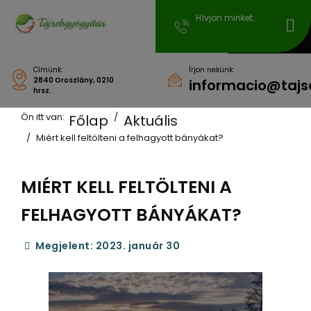
Hívjon minket:
Címünk:
Írjon nekünk:
2840 Oroszlány, 0210
informacio@tajs
hrsz.
Ön itt van:
Főlap
Aktuális
Miért kell feltölteni a felhagyott bányákat?
MIÉRT KELL FELTÖLTENI A
FELHAGYOTT BÁNYÁKAT?
Megjelent: 2023. január 30