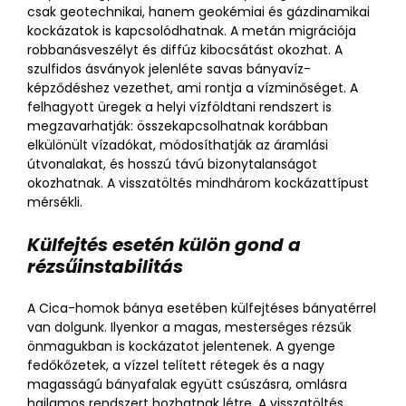
csak geotechnikai, hanem geokémiai és gázdinamikai
kockázatok is kapcsolódhatnak. A metán migrációja
robbanásveszélyt és diffúz kibocsátást okozhat. A
szulfidos ásványok jelenléte savas bányavíz-
képződéshez vezethet, ami rontja a vízminőséget. A
felhagyott üregek a helyi vízföldtani rendszert is
megzavarhatják: összekapcsolhatnak korábban
elkülönült vízadókat, módosíthatják az áramlási
útvonalakat, és hosszú távú bizonytalanságot
okozhatnak. A visszatöltés mindhárom kockázattípust
mérsékli.
Külfejtés esetén külön gond a
rézsűinstabilitás
A Cica-homok bánya esetében külfejtéses bányatérrel
van dolgunk. Ilyenkor a magas, mesterséges rézsűk
önmagukban is kockázatot jelentenek. A gyenge
fedőkőzetek, a vízzel telített rétegek és a nagy
magasságú bányafalak együtt csúszásra, omlásra
hajlamos rendszert hozhatnak létre. A visszatöltés