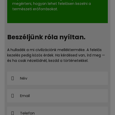
megérteni, hogyan lehet felelősen kezelni a
természeti erőforrásokat.
Beszéljünk róla nyíltan.
A hulladék a mi civilizációnk mellékterméke. A felelős
kezelés pedig közös érdek. Ha kérdésed van, írd meg —
és ha csak nézelődnél, kezdd a történetekkel.