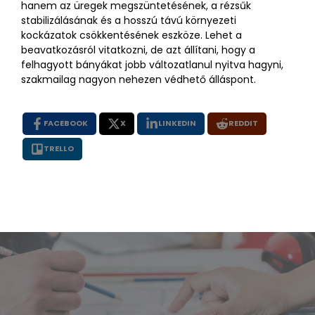
hanem az üregek megszüntetésének, a rézsűk
stabilizálásának és a hosszú távú környezeti
kockázatok csökkentésének eszköze. Lehet a
beavatkozásról vitatkozni, de azt állítani, hogy a
felhagyott bányákat jobb változatlanul nyitva hagyni,
szakmailag nagyon nehezen védhető álláspont.
FACEBOOK
X
LINKEDIN
REDDIT
TRELLO