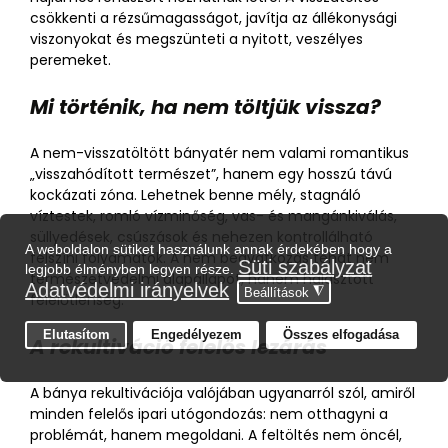
csökkenti a rézsűmagasságot, javítja az állékonysági
viszonyokat és megszünteti a nyitott, veszélyes
peremeket.
Mi történik, ha nem töltjük vissza?
A nem-visszatöltött bányatér nem valami romantikus
„visszahódított természet”, hanem egy hosszú távú
kockázati zóna. Lehetnek benne mély, stagnáló
víztestek, romló vízminőség, vas- és mangánkiválás,
süllyedések, csúszások és nehezen kontrollálható
felszíni folyamatok. A nem beavatkozás tehát nem
természetvédelmi alapállapot, hanem halasztott
felelőtlenség.
A rekultiváció felelős lezárás
A bánya rekultivációja valójában ugyanarról szól, amiről
minden felelős ipari utógondozás: nem otthagyni a
problémát, hanem megoldani. A feltöltés nem öncél,