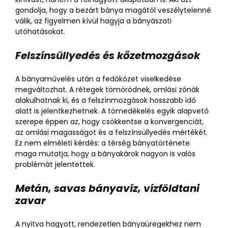
gondolja, hogy a bezárt bánya magától veszélytelenné
válik, az figyelmen kívül hagyja a bányászati
utóhatásokat.
Felszínsüllyedés és kőzetmozgások
A bányaművelés után a fedőkőzet viselkedése
megváltozhat. A rétegek tömörödnek, omlási zónák
alakulhatnak ki, és a felszínmozgások hosszabb idő
alatt is jelentkezhetnek. A tömedékelés egyik alapvető
szerepe éppen az, hogy csökkentse a konvergenciát,
az omlási magasságot és a felszínsüllyedés mértékét.
Ez nem elméleti kérdés: a térség bányatörténete
maga mutatja, hogy a bányakárok nagyon is valós
problémát jelentettek.
Metán, savas bányavíz, vízföldtani
zavar
A nyitva hagyott, rendezetlen bányaüregekhez nem