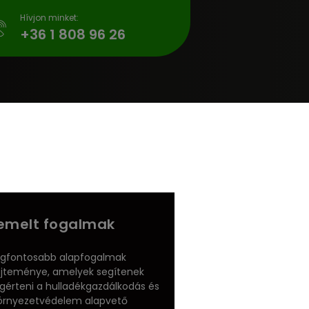
Hívjon minket:
gyitas.hu
+36 1 808 96 26
emelt fogalmak
egfontosabb alapfogalmak
jteménye, amelyek segítenek
érteni a hulladékgazdálkodás és
örnyezetvédelem alapvető