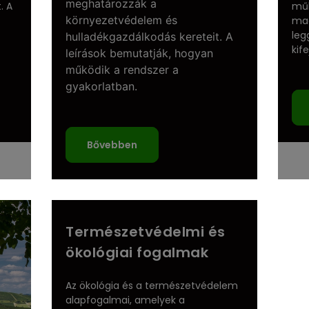
meghatározzák a
. A
műk
környezetvédelem és
mag
leg
hulladékgazdálkodás kereteit. A
kif
leírások bemutatják, hogyan
működik a rendszer a
gyakorlatban.
Bővebben
Természetvédelmi és
ökológiai fogalmak
Az ökológia és a természetvédelem
alapfogalmai, amelyek a