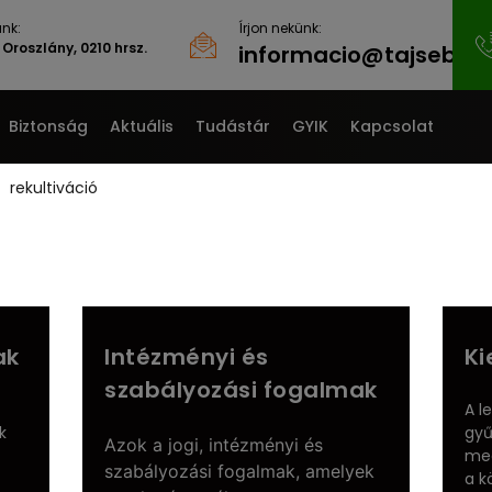
nk:
Írjon nekünk:
Oroszlány, 0210 hrsz.
informacio@tajsebgyo
Biztonság
Aktuális
Tudástár
GYIK
Kapcsolat
rekultiváció
ak
Intézményi és
Ki
szabályozási fogalmak
A l
k
gyű
Azok a jogi, intézményi és
meg
szabályozási fogalmak, amelyek
a k