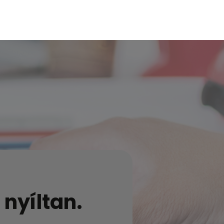
 nyíltan.