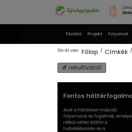
Címü
2840 
Főoldal
Projekt
Folyamat
Ön itt van:
Főlap
Címkék
rekultiváció
Fontos háttérfogalm
Azok a háttérben működő
folyamatok és fogalmak, amelye
nélkül nehéz átlátni a
hulladékkezelés és a