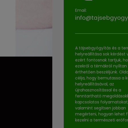
Email:
info@tajsebgyogy
A tájsebgyógyítás és a te
helyreállítása sok kérdést v
ezért fontosnak tartjuk, h
ezekről a témákról nyíltan
érthetően beszéljünk. Old
célja, hogy bemutassa a 
helyreállításával, az
újrahasznosítással és a
fenntartható megoldások
kapcsolatos folyamatokat
valamint segítsen jobban
megérteni, hogyan lehet f
kezelni a természeti erőfo