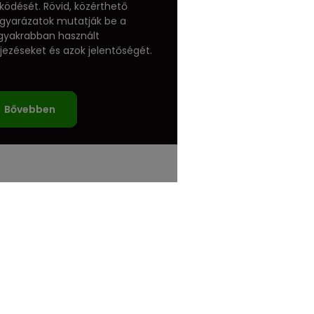
ödését. Rövid, közérthető
yarázatok mutatják be a
gyakrabban használt
ejezéseket és azok jelentőségét.
Bővebben