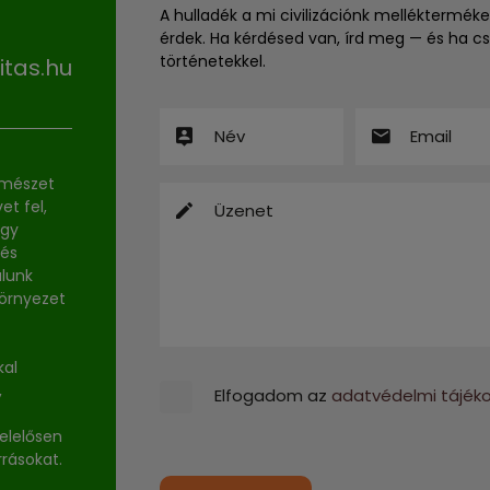
A hulladék a mi civilizációnk mellékterméke
érdek. Ha kérdésed van, írd meg — és ha cs
történetekkel.
itas.hu
rmészet
et fel,
ogy
 és
alunk
környezet
kal
,
Elfogadom az
adatvédelmi tájék
elelősen
rrásokat.