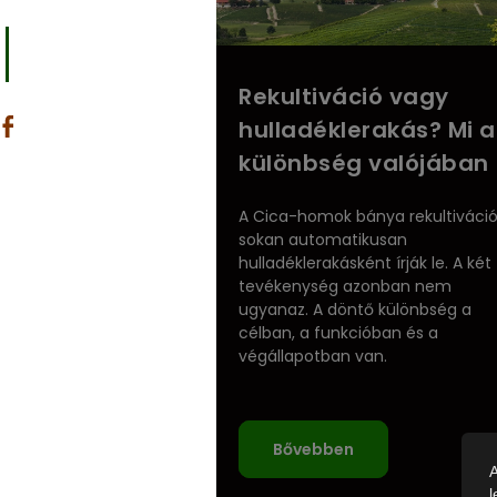
Rekultiváció vagy
hulladéklerakás? Mi a
különbség valójában
A Cica-homok bánya rekultiváció
sokan automatikusan
hulladéklerakásként írják le. A két
tevékenység azonban nem
ugyanaz. A döntő különbség a
célban, a funkcióban és a
végállapotban van.
Bővebben