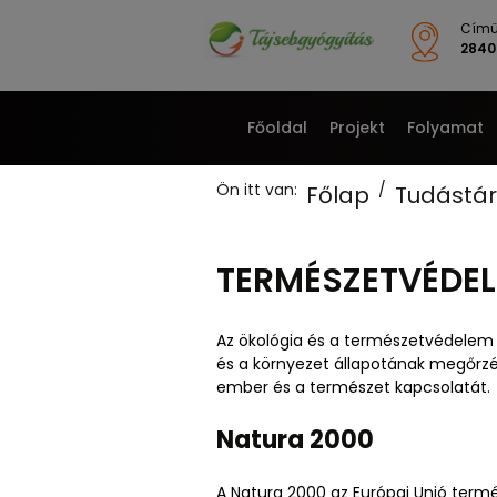
Címü
2840 
Főoldal
Projekt
Folyamat
Ön itt van:
Főlap
Tudástár
TERMÉSZETVÉDEL
Az ökológia és a természetvédelem
és a környezet állapotának megőrz
ember és a természet kapcsolatát.
Natura 2000
A Natura 2000 az Európai Unió termé