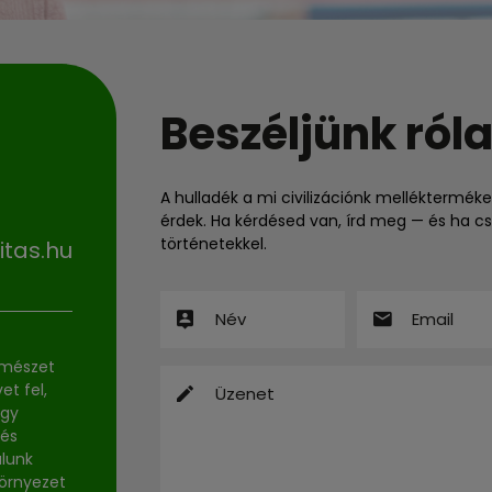
Beszéljünk róla
A hulladék a mi civilizációnk mellékterméke
érdek. Ha kérdésed van, írd meg — és ha cs
történetekkel.
itas.hu
rmészet
et fel,
ogy
 és
alunk
környezet