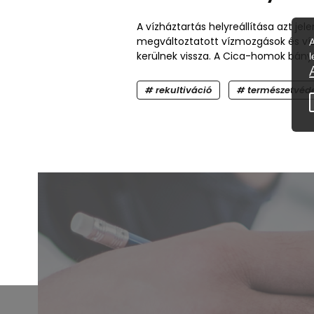
A vízháztartás helyreállítása azt jel
megváltoztatott vízmozgások és ví
kerülnek vissza. A Cica-homok bánya
rekultiváció
természetvéd