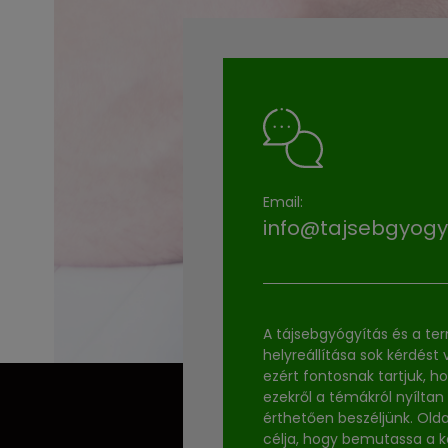
Email:
info@tajsebgyogy
A tájsebgyógyítás és a te
helyreállítása sok kérdést v
ezért fontosnak tartjuk, h
ezekről a témákról nyíltan
érthetően beszéljünk. Old
célja, hogy bemutassa a 