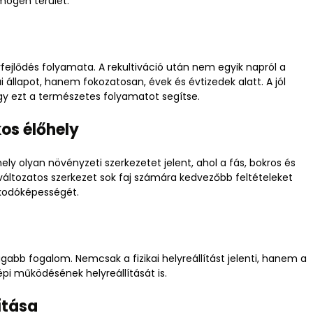
mogén terület.
fejlődés folyamata. A rekultiváció után nem egyik napról a
i állapot, hanem fokozatosan, évek és évtizedek alatt. A jól
ogy ezt a természetes folyamatot segítse.
os élőhely
ly olyan növényzeti szerkezetet jelent, ahol a fás, bokros és
 változatos szerkezet sok faj számára kedvezőbb feltételeket
zkodóképességét.
tágabb fogalom. Nemcsak a fizikai helyreállítást jelenti, hanem a
képi működésének helyreállítását is.
ítása