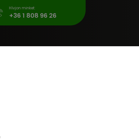
Hívjon minket:
gyitas.hu
+36 1 808 96 26
k