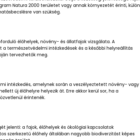
gram Natura 2000 területet vagy annak környezetét érinti, külö
hatásbecslésre van szükség.
forduló élőhelyek, növény- és állatfajok vizsgálata. A
rt a természetvédelmi intézkedések és a későbbi helyreállítás
apján tervezhetők meg.
lmi intézkedés, amelynek során a veszélyeztetett növény- vagy
lett új élőhelyre helyezik át. Erre akkor kerül sor, ha a
özvetlenül érintenék.
ét jelenti: a fajok, élőhelyek és ökológiai kapcsolatok
os szerkezetű élőhely általában nagyobb biodiverzitást képes