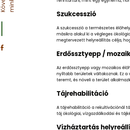
:
K
ö
v
e
s
s
m
i
n
k
e
t
fenntartani, mint egy egynemű, ho
Szukcesszió
A szukcesszió a természetes élőhely
másikra alakul ki a végleges ökológia
megtervezett helyreállítás célja, h
Erdőssztyepp / mozaik
Az erdőssztyepp vagy mozaikos élőhe
nyíltabb területek váltakoznak. Ez a
teremt, és növeli a terület alkalma
Tájrehabilitáció
A tájrehabilitáció a rekultivációnál 
táj ökológiai, vízgazdálkodási és táj
Vízháztartás helyreáll