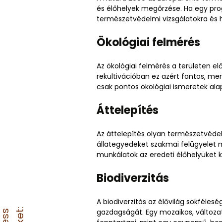
és élőhelyek megőrzése. Ha egy pro
természetvédelmi vizsgálatokra és 
Ökológiai felmérés
Az ökológiai felmérés a területen elő
rekultivációban ez azért fontos, me
csak pontos ökológiai ismeretek al
Áttelepítés
Az áttelepítés olyan természetvéde
állategyedeket szakmai felügyelet mel
munkálatok az eredeti élőhelyüket k
Biodiverzitás
A biodiverzitás az élővilág sokféleség
gazdagságát. Egy mozaikos, változat