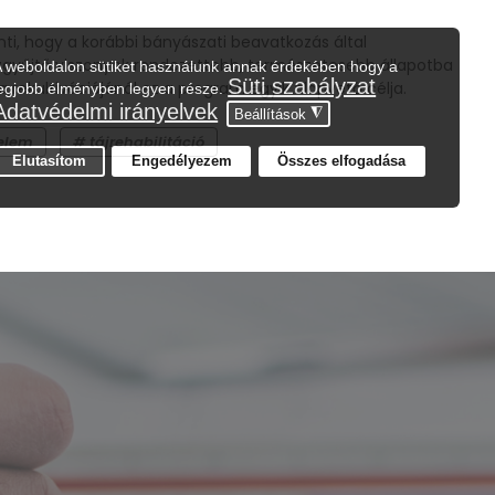
enti, hogy a korábbi bányászati beavatkozás által
zgyűjtő viszonyok rendezettebb, természetesebb állapotba
 rekultivációjánál ez a program egyik alapvető célja.
elem
tájrehabilitáció