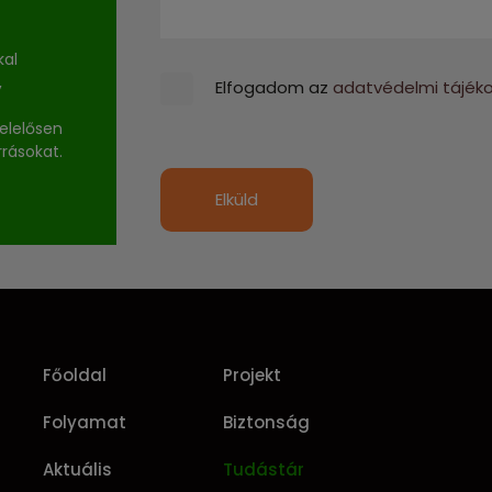
kal
,
Elfogadom az
adatvédelmi tájék
elelősen
rrásokat.
Elküld
Főoldal
Projekt
Folyamat
Biztonság
Aktuális
Tudástár