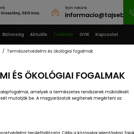
nk:
Írjon nekünk:
Oroszlány, 0210 hrsz.
informacio@tajsebgyo
Biztonság
Aktuális
Tudástár
GYIK
Kapcsolat
Természetvédelmi és ökológiai fogalmak
MI ÉS ÖKOLÓGIAI FOGALMAK
 alapfogalmai, amelyek a természetes rendszerek működését
ését mutatják be. A magyarázatok segítenek megérteni az
szetvédelmi területhálózata. Célja a közösségi jelentőségű fajo